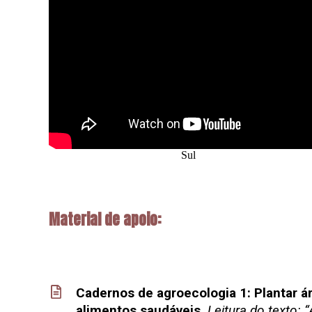
Sul
Material de apoio:
Cadernos de agroecologia 1: Plantar ár
a
limentos saudáveis.
Leitura do texto: 