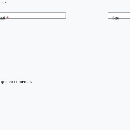
com
*
ail
*
Site
 que eu comentar.