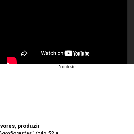
Nordeste
vores, produzir
“Agroflorestas” (pág 53 a